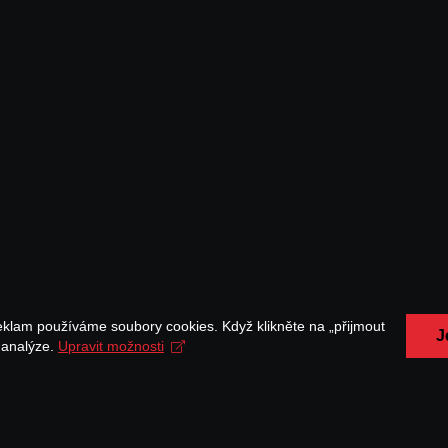
eklam používáme soubory cookies. Když klikněte na „přijmout
J
a analýze.
Upravit možnosti