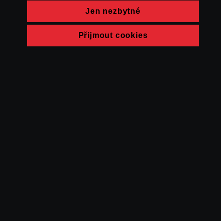
Jen nezbytné
Přijmout cookies
© FAMU 2026
Kontakt
FAMU
Partneři
Ochrana soukromí
Cookies
a obchodní
podmínky
Powered by Uscreen