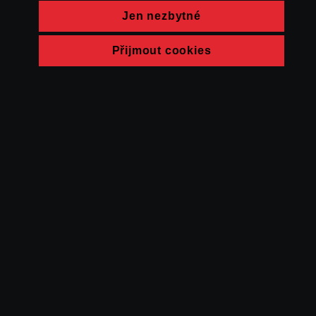
Jen nezbytné
Přijmout cookies
© FAMU 2026
Kontakt
FAMU
Partneři
Ochrana soukromí
Cookies
a obchodní
podmínky
Powered by Uscreen