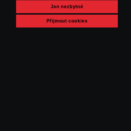
Jen nezbytné
Přijmout cookies
© FAMU 2026
Kontakt
FAMU
Partneři
Ochrana soukromí
Cookies
a obchodní
podmínky
Powered by Uscreen