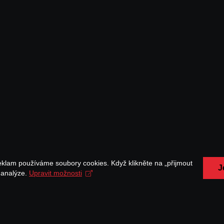
eklam používáme soubory cookies. Když klikněte na „přijmout
J
a analýze.
Upravit možnosti