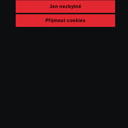
Jen nezbytné
Přijmout cookies
© FAMU 2026
Kontakt
FAMU
Partneři
Ochrana soukromí
Cookies
a obchodní
podmínky
Powered by Uscreen