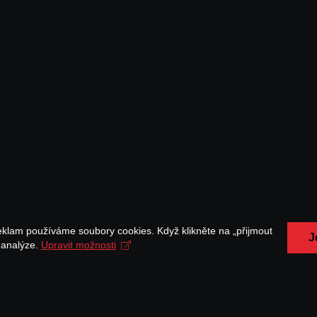
eklam používáme soubory cookies. Když klikněte na „přijmout
J
a analýze.
Upravit možnosti