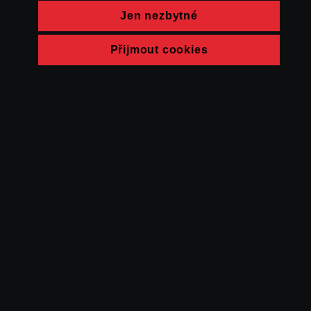
Jen nezbytné
Přijmout cookies
© FAMU 2026
Kontakt
FAMU
Partneři
Ochrana soukromí
Cookies
a obchodní
podmínky
Powered by Uscreen