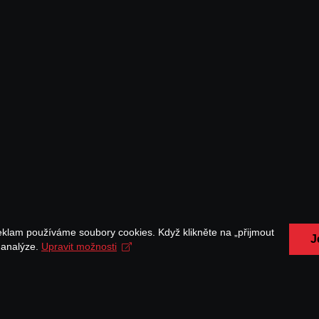
eklam používáme soubory cookies. Když klikněte na „přijmout
J
a analýze.
Upravit možnosti