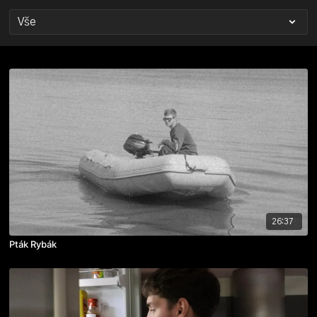
26:37
Pták Rybák