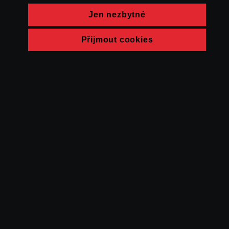
Jen nezbytné
Přijmout cookies
© FAMU 2026
Kontakt
FAMU
Partneři
Ochrana soukromí
Cookies
a obchodní
podmínky
Powered by Uscreen