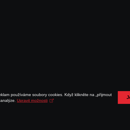
eklam používáme soubory cookies. Když klikněte na „přijmout
J
a analýze.
Upravit možnosti