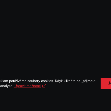
eklam používáme soubory cookies. Když klikněte na „přijmout
J
a analýze.
Upravit možnosti