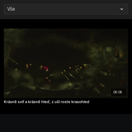
08:08
Krásně sviť a krásně hleď, z uší roste krasohled