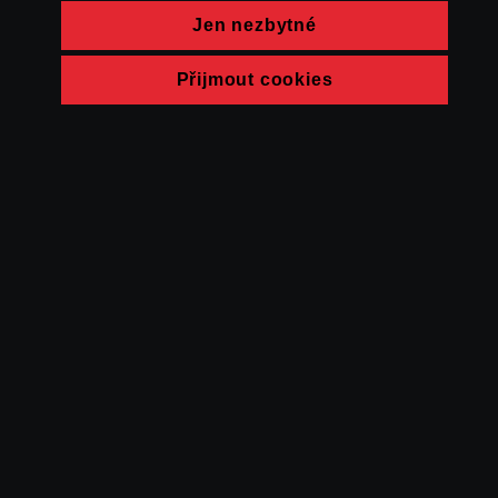
Jen nezbytné
Přijmout cookies
© FAMU 2026
Kontakt
FAMU
Partneři
Ochrana soukromí
Cookies
a obchodní
podmínky
Powered by Uscreen