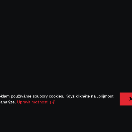
eklam používáme soubory cookies. Když klikněte na „přijmout
J
a analýze.
Upravit možnosti