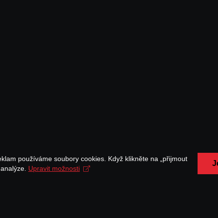
eklam používáme soubory cookies. Když klikněte na „přijmout
J
a analýze.
Upravit možnosti