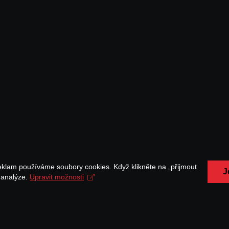
eklam používáme soubory cookies. Když klikněte na „přijmout
J
a analýze.
Upravit možnosti