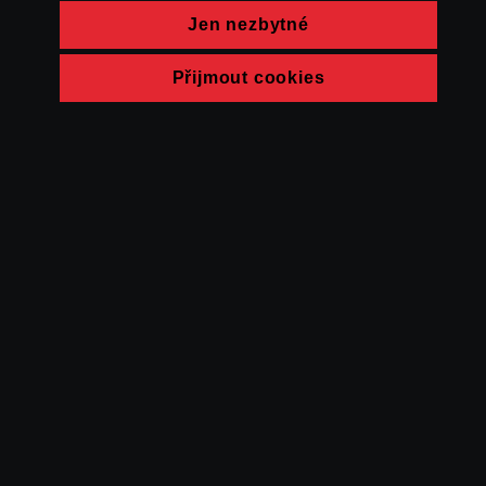
Jen nezbytné
Přijmout cookies
© FAMU 2026
Kontakt
FAMU
Partneři
Ochrana soukromí
Cookies
a obchodní
podmínky
Powered by Uscreen