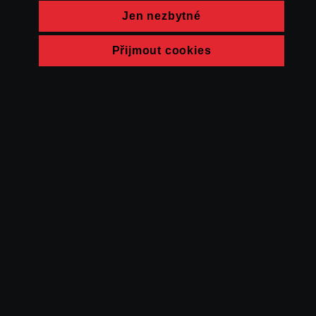
Jen nezbytné
Přijmout cookies
© FAMU 2026
Kontakt
FAMU
Partneři
Ochrana soukromí
Cookies
a obchodní
podmínky
Powered by Uscreen