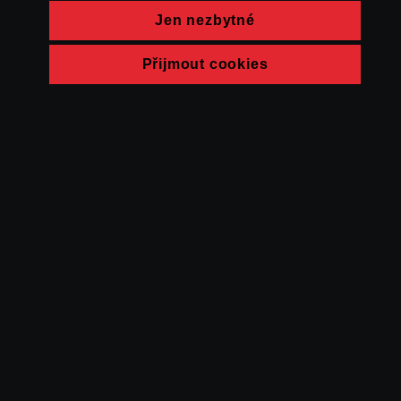
Jen nezbytné
Přijmout cookies
© FAMU 2026
Kontakt
FAMU
Partneři
Ochrana soukromí
Cookies
a obchodní
podmínky
Powered by Uscreen