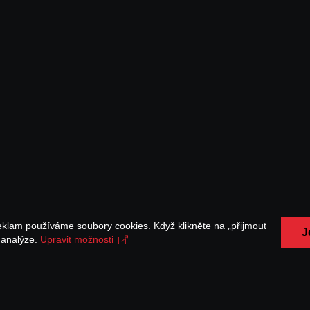
eklam používáme soubory cookies. Když klikněte na „přijmout
J
a analýze.
Upravit možnosti