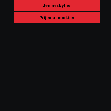
Jen nezbytné
Přijmout cookies
© FAMU 2026
Kontakt
FAMU
Partneři
Ochrana soukromí
Cookies
a obchodní
podmínky
Powered by Uscreen