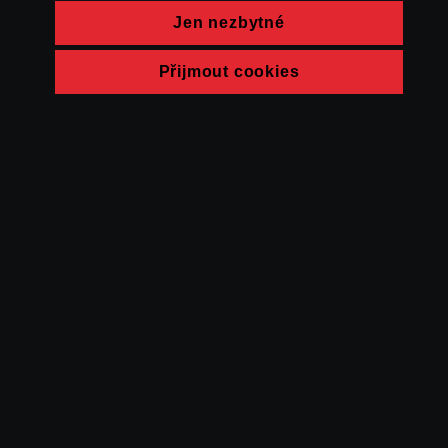
Jen nezbytné
Přijmout cookies
© FAMU 2026
Kontakt
FAMU
Partneři
Ochrana soukromí
Cookies
a obchodní
podmínky
Powered by Uscreen