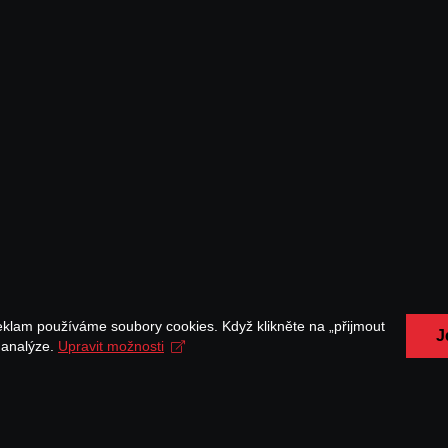
eklam používáme soubory cookies. Když klikněte na „přijmout
J
a analýze.
Upravit možnosti