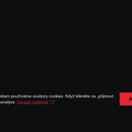
eklam používáme soubory cookies. Když klikněte na „přijmout
J
a analýze.
Upravit možnosti