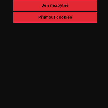
Jen nezbytné
Přijmout cookies
© FAMU 2026
Kontakt
FAMU
Partneři
Ochrana soukromí
Cookies
a obchodní
podmínky
Powered by Uscreen