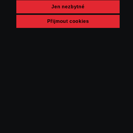
Jen nezbytné
Přijmout cookies
© FAMU 2026
Kontakt
FAMU
Partneři
Ochrana soukromí
Cookies
a obchodní
podmínky
Powered by Uscreen