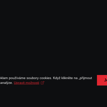
eklam používáme soubory cookies. Když klikněte na „přijmout
J
a analýze.
Upravit možnosti