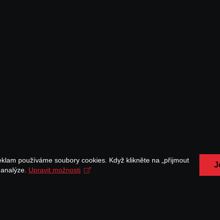
eklam používáme soubory cookies. Když klikněte na „přijmout
J
a analýze.
Upravit možnosti