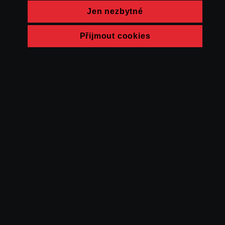
Jen nezbytné
Přijmout cookies
© FAMU 2026
Kontakt
FAMU
Partneři
Ochrana soukromí
Cookies
a obchodní
podmínky
Powered by Uscreen