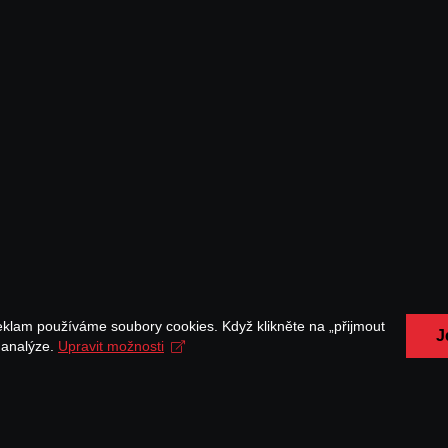
eklam používáme soubory cookies. Když klikněte na „přijmout
J
a analýze.
Upravit možnosti