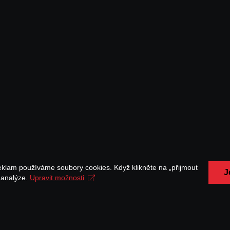
eklam používáme soubory cookies. Když klikněte na „přijmout
J
a analýze.
Upravit možnosti