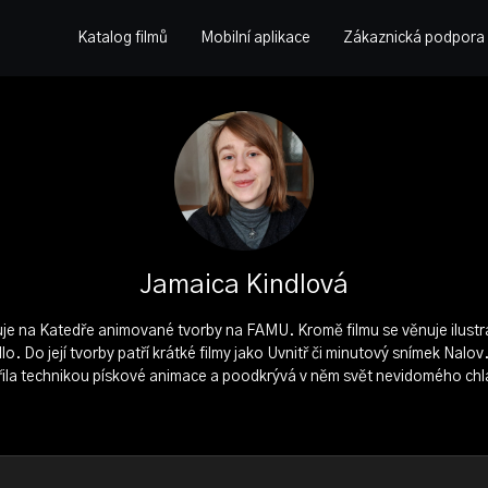
Katalog filmů
Mobilní aplikace
Zákaznická podpora
Jamaica Kindlová
je na Katedře animované tvorby na FAMU. Kromě filmu se věnuje ilustra
o. Do její tvorby patří krátké filmy jako Uvnitř či minutový snímek Nalov.
ila technikou pískové animace a poodkrývá v něm svět nevidomého chl