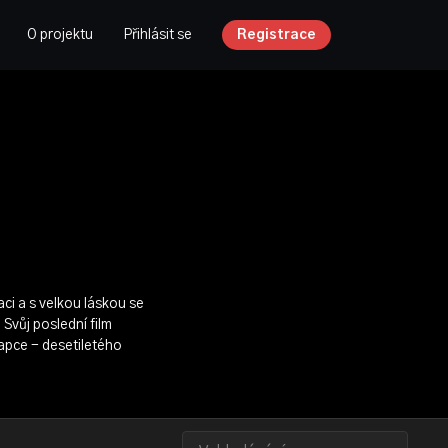
O projektu
Přihlásit se
Registrace
ci a s velkou láskou se
 Svůj poslední film
apce - desetiletého