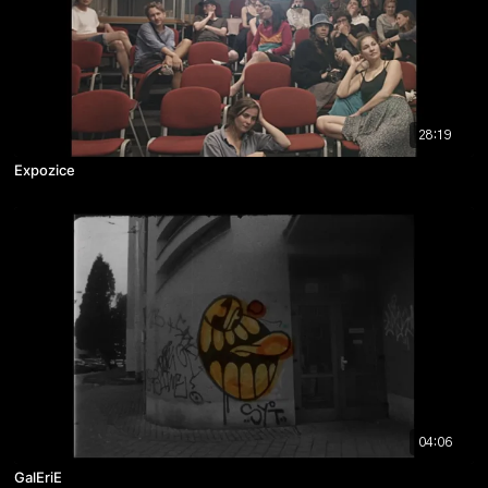
28:19
Expozice
04:06
GalEriE