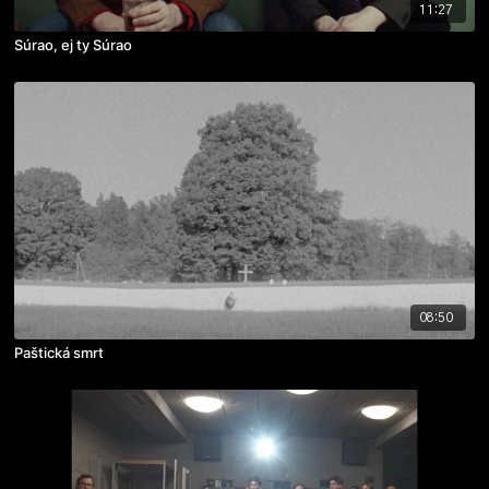
11:27
Súrao, ej ty Súrao
08:50
Paštická smrt