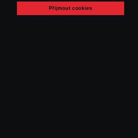
Přijmout cookies
© FAMU 2026
Kontakt
FAMU
Partneři
Ochrana soukromí
Cookies
a obchodní
podmínky
Powered by Uscreen