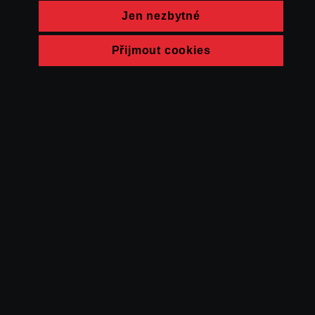
Jen nezbytné
Přijmout cookies
© FAMU 2026
Kontakt
FAMU
Partneři
Ochrana soukromí
Cookies
a obchodní
podmínky
Powered by Uscreen