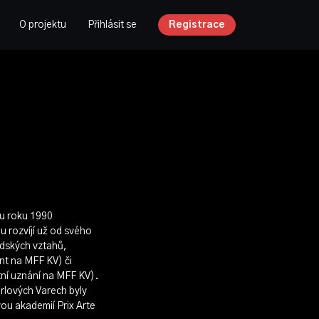
O projektu
Přihlásit se
Registrace
ku roku 1990
 rozvíjí už od svého
idských vztahů,
nt na MFF KV) či
tní uznání na MFF KV).
rlových Varech byly
u akademií Prix Arte