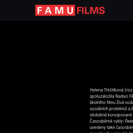
Helena Třeštíková (ro
spoluzaložila Nadaci F
školního filmu Živá vo
sociálních problémů a 
obdobně koncipované Že
Časosběrné cykly: Řekn
uvedeny také časosběr