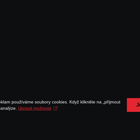
eklam používáme soubory cookies. Když klikněte na „přijmout
J
a analýze.
Upravit možnosti