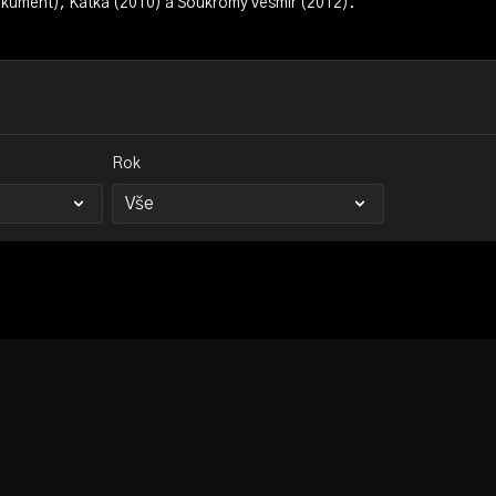
dokument), Katka (2010) a Soukromý vesmír (2012).
Rok