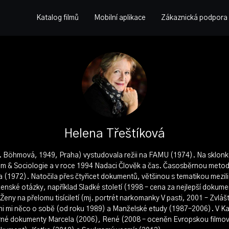
Katalog filmů
Mobilní aplikace
Zákaznická podpora
Helena Třeštíková
z. Böhmová, 1949, Praha) vystudovala režii na FAMU (1974). Na sklon
ilm & Sociologie a v roce 1994 Nadaci Člověk a čas. Časosběrnou metodu
da (1972). Natočila přes čtyřicet dokumentů, většinou s tematikou mezil
ženské otázky, například Sladké století (1998 – cena za nejlepší dokume
ny na přelomu tisíciletí (mj. portrét narkomanky V pasti, 2001 – Zvláš
i mi něco o sobě (od roku 1989) a Manželské etudy (1987–2006). V Ka
né dokumenty Marcela (2006), René (2008 – oceněn Evropskou filmovo