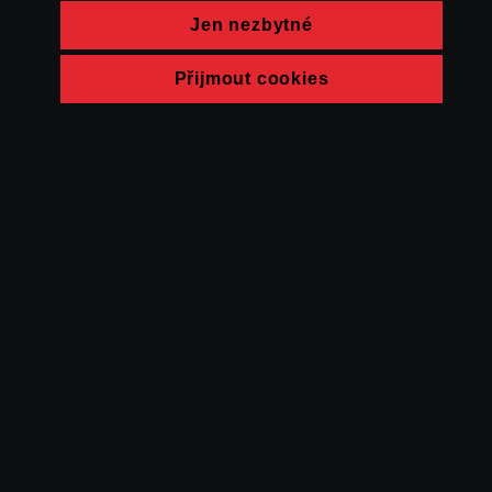
Jen nezbytné
Přijmout cookies
© FAMU 2026
Kontakt
FAMU
Partneři
Ochrana soukromí
Cookies
a obchodní
podmínky
Powered by Uscreen