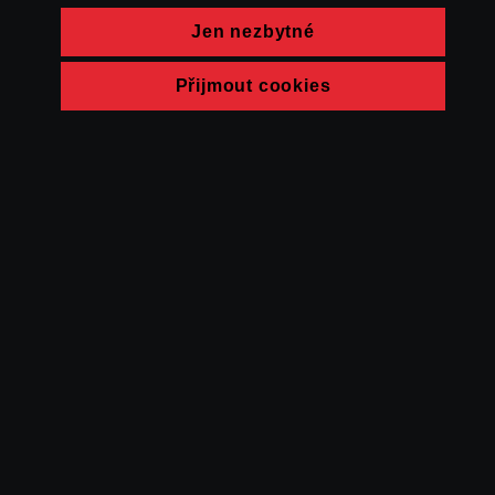
Jen nezbytné
Přijmout cookies
© FAMU 2026
Kontakt
FAMU
Partneři
Ochrana soukromí
Cookies
a obchodní
podmínky
Powered by Uscreen