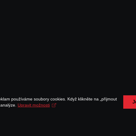
eklam používáme soubory cookies. Když klikněte na „přijmout
J
a analýze.
Upravit možnosti