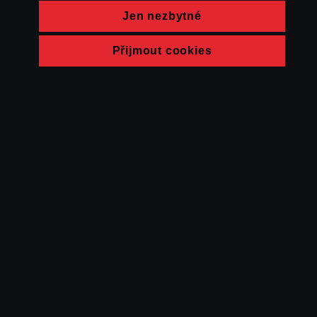
Jen nezbytné
Přijmout cookies
© FAMU 2026
Kontakt
FAMU
Partneři
Ochrana soukromí
Cookies
a obchodní
podmínky
Powered by Uscreen