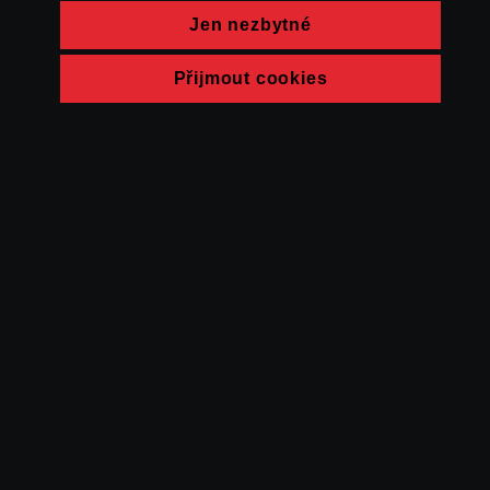
Jen nezbytné
Přijmout cookies
© FAMU 2026
Kontakt
FAMU
Partneři
Ochrana soukromí
Cookies
a obchodní
podmínky
Powered by Uscreen