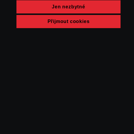
Jen nezbytné
Přijmout cookies
© FAMU 2026
Kontakt
FAMU
Partneři
Ochrana soukromí
Cookies
a obchodní
podmínky
Powered by Uscreen