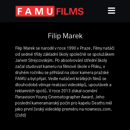
Filip Marek
Filip Marek se narodil v roce 1990 v Praze. Filmy natáčí
od sedmé třídy základní školy společně se spolužákem
Janem Strejcovským. Po absolvování střední školy
začal studovat kameru na filmové škole v Písku, v
druhém ročníku se přihlásil na obor kamera pražské
FAMU a byl přijat. Vedle natáčení krátkých filmů se
dlouhodobě věnuje realizaci videoklipů, upoutávek a
reklamních spotů. V roce 2013 získal ocenění
Panavision Young Cinematographer Award. Jeho
poslední kameramanský počin pro kapelu Deaths měl
jako první český videoklip premiéru na nowness.com.
(čsfd)