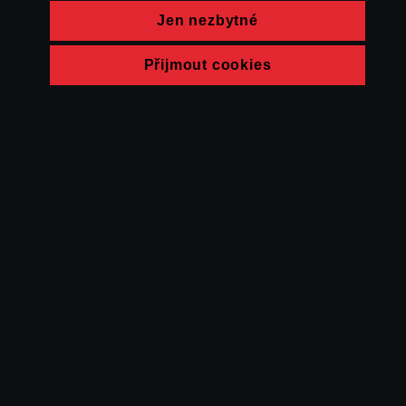
Jen nezbytné
Přijmout cookies
© FAMU 2026
Kontakt
FAMU
Partneři
Ochrana soukromí
Cookies
a obchodní
podmínky
Powered by Uscreen