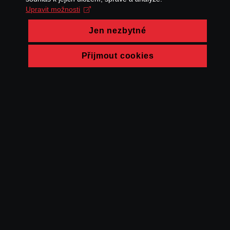
Upravit možnosti
Jen nezbytné
Přijmout cookies
© FAMU 2026
Kontakt
FAMU
Partneři
Ochrana soukromí
Cookies
a obchodní
podmínky