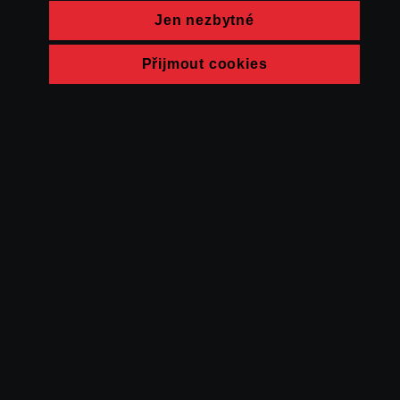
Jen nezbytné
Přijmout cookies
© FAMU 2026
Kontakt
FAMU
Partneři
Ochrana soukromí
Cookies
a obchodní
podmínky
Powered by Uscreen