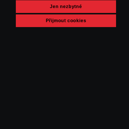
Jen nezbytné
Přijmout cookies
© FAMU 2026
Kontakt
FAMU
Partneři
Ochrana soukromí
Cookies
a obchodní
podmínky
Powered by Uscreen