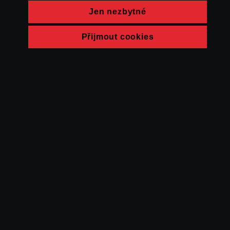
Jen nezbytné
Přijmout cookies
© FAMU 2026
Kontakt
FAMU
Partneři
Ochrana soukromí
Cookies
a obchodní
podmínky
Powered by Uscreen