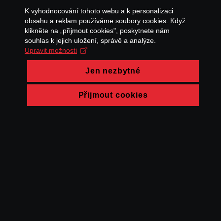
K vyhodnocování tohoto webu a k personalizaci
obsahu a reklam používáme soubory cookies. Když
klikněte na „přijmout cookies", poskytnete nám
souhlas k jejich uložení, správě a analýze.
Upravit možnosti
Jen nezbytné
Přijmout cookies
© FAMU 2026
Kontakt
FAMU
Partneři
Ochrana soukromí
Cookies