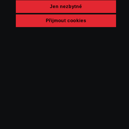
Jen nezbytné
Přijmout cookies
© FAMU 2026
Kontakt
FAMU
Partneři
Ochrana soukromí
Cookies
a obchodní
podmínky
Powered by Uscreen