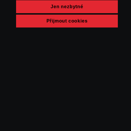
Jen nezbytné
Přijmout cookies
© FAMU 2026
Kontakt
FAMU
Partneři
Ochrana soukromí
Cookies
a obchodní
podmínky
Powered by Uscreen