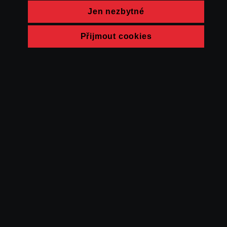
Jen nezbytné
Přijmout cookies
© FAMU 2026
Kontakt
FAMU
Partneři
Ochrana soukromí
Cookies
a obchodní
podmínky
Powered by Uscreen